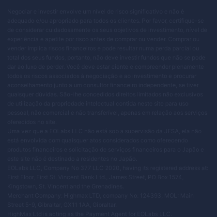
Negociar e investir envolve um nível de risco significativo e não é
adequado e/ou apropriado para todos os clientes. Por favor, certifique-se
de considerar cuidadosamente os seus objetivos de investimento, nível de
experiência e apetite por risco antes de comprar ou vender. Comprar ou
vender implica riscos financeiros e pode resultar numa perda parcial ou
total dos seus fundos, portanto, não deve investir fundos que não se pode
dar ao luxo de perder. Você deve estar ciente e compreender plenamente
todos os riscos associados à negociação e ao investimento e procurar
aconselhamento junto a um consultor financeiro independente, se tiver
quaisquer dúvidas. São-lhe concedidos direitos limitados não exclusivos
de utilização da propriedade intelectual contida neste site para uso
pessoal, não comercial e não transferível, apenas em relação aos serviços
oferecidos no site.
Uma vez que a EOLabs LLC não está sob a supervisão da JFSA, ela não
está envolvida com quaisquer atos considerados como oferecendo
produtos financeiros e solicitação de serviços financeiros para o Japão e
este site não é destinado a residentes no Japão.
EOLabs LLC, Company No 377 LLC 2020, having its registered address at:
First Floor, First St. Vincent Bank Ltd., James Street, PO Box 1574,
Kingstown, St. Vincent and the Grenadines.
Merchant Company: Highmax LTD, company No: 124393, MOL: Main
Street 5-9, Gibraltar, GX11 1AA, Gibraltar.
HighMax Ltd is acting as the Payment Agent for EOLabs LLC.