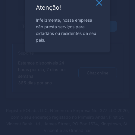
Atenção!
Infelizmente, nossa empresa
não presta serviços para
Enviar
cidadãos ou residentes de seu
país.
Suporte
Estamos disponíveis 24
horas por dia, 7 dias por
Chat online
semana
365 dias por ano
Registo: EOLabs LLC, Número da Empresa No. 377 LLC 2020,
com o seu endereço registado no Primeiro Andar, First St.
Vincent Bank Ltd., James Street, PO Box 1574, Kingstown, St.
Vincent e as Granadinas