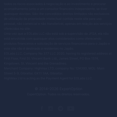
todos os riscos associados à negociação e ao investimento e procurar
aconselhamento junto a um consultor financeiro independente, se tiver
quaisquer dúvidas. São-lhe concedidos direitos limitados não exclusivos
de utilização da propriedade intelectual contida neste site para uso
pessoal, não comercial e não transferível, apenas em relação aos serviços
oferecidos no site.
Uma vez que a EOLabs LLC não está sob a supervisão da JFSA, ela não
está envolvida com quaisquer atos considerados como oferecendo
produtos financeiros e solicitação de serviços financeiros para o Japão e
este site não é destinado a residentes no Japão.
EOLabs LLC, Company No 377 LLC 2020, having its registered address at:
First Floor, First St. Vincent Bank Ltd., James Street, PO Box 1574,
Kingstown, St. Vincent and the Grenadines.
Merchant Company: Highmax LTD, company No: 124393, MOL: Main
Street 5-9, Gibraltar, GX11 1AA, Gibraltar.
HighMax Ltd is acting as the Payment Agent for EOLabs LLC.
© 2014–
2026
ExpertOption
ExpertOption
. Todos os direitos reservados.