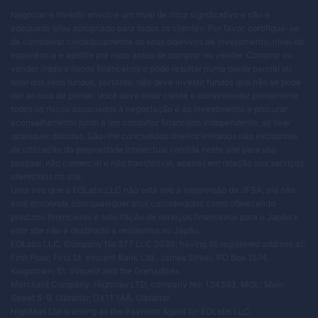
Negociar e investir envolve um nível de risco significativo e não é
adequado e/ou apropriado para todos os clientes. Por favor, certifique-se
de considerar cuidadosamente os seus objetivos de investimento, nível de
experiência e apetite por risco antes de comprar ou vender. Comprar ou
vender implica riscos financeiros e pode resultar numa perda parcial ou
total dos seus fundos, portanto, não deve investir fundos que não se pode
dar ao luxo de perder. Você deve estar ciente e compreender plenamente
todos os riscos associados à negociação e ao investimento e procurar
aconselhamento junto a um consultor financeiro independente, se tiver
quaisquer dúvidas. São-lhe concedidos direitos limitados não exclusivos
de utilização da propriedade intelectual contida neste site para uso
pessoal, não comercial e não transferível, apenas em relação aos serviços
oferecidos no site.
Uma vez que a EOLabs LLC não está sob a supervisão da JFSA, ela não
está envolvida com quaisquer atos considerados como oferecendo
produtos financeiros e solicitação de serviços financeiros para o Japão e
este site não é destinado a residentes no Japão.
EOLabs LLC, Company No 377 LLC 2020, having its registered address at:
First Floor, First St. Vincent Bank Ltd., James Street, PO Box 1574,
Kingstown, St. Vincent and the Grenadines.
Merchant Company: Highmax LTD, company No: 124393, MOL: Main
Street 5-9, Gibraltar, GX11 1AA, Gibraltar.
HighMax Ltd is acting as the Payment Agent for EOLabs LLC.