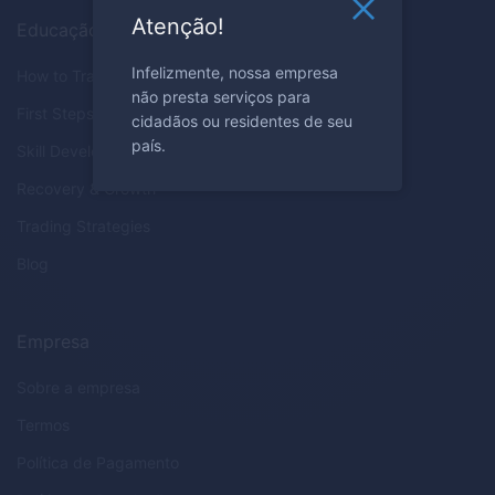
Atenção!
Educação
Infelizmente, nossa empresa
How to Trade
não presta serviços para
First Steps
cidadãos ou residentes de seu
país.
Skill Development
Recovery & Growth
Trading Strategies
Blog
Empresa
Sobre a empresa
Termos
Política de Pagamento