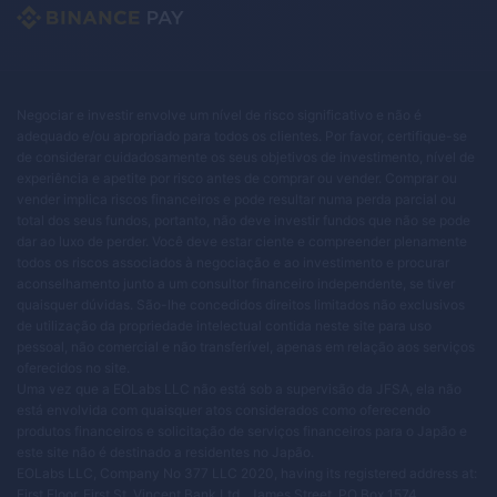
Negociar e investir envolve um nível de risco significativo e não é
adequado e/ou apropriado para todos os clientes. Por favor, certifique-se
de considerar cuidadosamente os seus objetivos de investimento, nível de
experiência e apetite por risco antes de comprar ou vender. Comprar ou
vender implica riscos financeiros e pode resultar numa perda parcial ou
total dos seus fundos, portanto, não deve investir fundos que não se pode
dar ao luxo de perder. Você deve estar ciente e compreender plenamente
todos os riscos associados à negociação e ao investimento e procurar
aconselhamento junto a um consultor financeiro independente, se tiver
quaisquer dúvidas. São-lhe concedidos direitos limitados não exclusivos
de utilização da propriedade intelectual contida neste site para uso
pessoal, não comercial e não transferível, apenas em relação aos serviços
oferecidos no site.
Uma vez que a EOLabs LLC não está sob a supervisão da JFSA, ela não
está envolvida com quaisquer atos considerados como oferecendo
produtos financeiros e solicitação de serviços financeiros para o Japão e
este site não é destinado a residentes no Japão.
EOLabs LLC, Company No 377 LLC 2020, having its registered address at:
First Floor, First St. Vincent Bank Ltd., James Street, PO Box 1574,