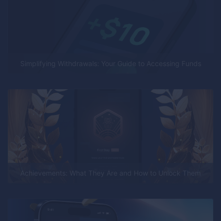
Simplifying Withdrawals: Your Guide to Accessing Funds
Achievements: What They Are and How to Unlock Them